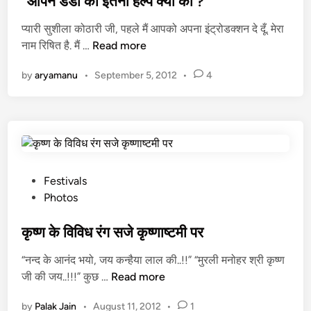
“आपने डैडी की इतनी हेल्प क्यों की ?”
a
e
प्यारी सुशीला कोठारी जी, पहले मैं आपको अपना इंट्रोडक्शन दे दूँ. मेरा
l
d
[
नाम रिषित है. मैं …
Read more
D
i
F
e
n
by
aryamanu
•
September 5, 2012
•
4
i
i
c
t
t
y
i
S
o
a
n
g
a
a
P
Festivals
l
s
o
Photos
L
J
s
e
i
t
कृष्ण के विविध रंग सजे कृष्णाष्टमी पर
t
e
“नन्द के आनंद भयो, जय कन्हैया लाल की..!!” “मुरली मनोहर श्री कृष्ण
t
d
कृ
जी की जय..!!!” कुछ …
Read more
e
i
ष्ण
r
n
by
Palak Jain
•
August 11, 2012
•
1
के