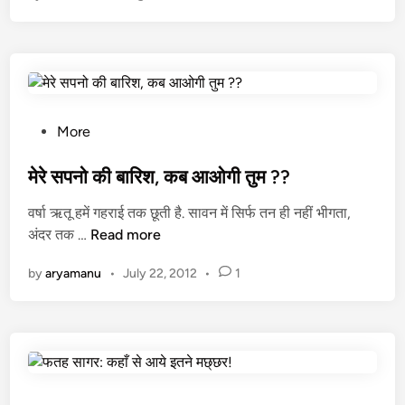
]
वि
T
वि
e
ध
a
रं
c
ग
h
स
P
e
More
जे
o
r
कृ
s
मेरे सपनो की बारिश, कब आओगी तुम ??
s
ष्णा
t
D
वर्षा ऋतू हमें गहराई तक छूती है. सावन में सिर्फ तन ही नहीं भीगता,
ष्ट
e
a
मे
अंदर तक …
Read more
मी
d
y
रे
प
i
S
by
aryamanu
•
July 22, 2012
•
1
स
र
n
p
प
e
नो
c
की
i
बा
a
रि
l