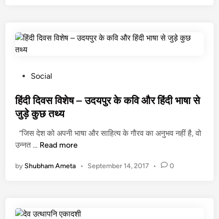
के
प
ह
ले
मा
न
व
P
Social
नि
o
र्मि
s
हिंदी दिवस विशेष – उदयपुर के कवि और हिंदी भाषा से
त
t
जुड़े कुछ तथ्य
मि
e
“जिस देश को अपनी भाषा और साहित्य के गौरव का अनुभव नहीं है, वो
या
d
हिं
उन्नत …
Read more
वा
i
दी
की
n
by
Shubham Ameta
•
September 14, 2017
•
0
दि
जं
व
ग
स
ल
वि
की
शे
शु