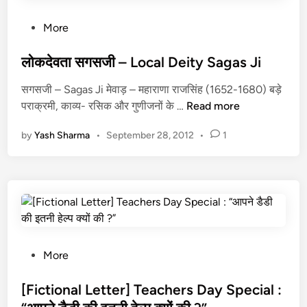
स
र्दी
P
More
का
o
मौ
s
लोकदेवता सगसजी – Local Deity Sagas Ji
स
t
सगसजी – Sagas Ji मेवाड़ – महाराणा राजसिंह (1652-1680) बड़े
म
e
लो
पराक्रमी, काव्य- रसिक और गुणीजनों के …
Read more
d
क
i
by
Yash Sharma
•
September 28, 2012
•
1
दे
n
व
ता
स
ग
स
जी
–
P
More
L
o
o
s
[Fictional Letter] Teachers Day Special :
c
t