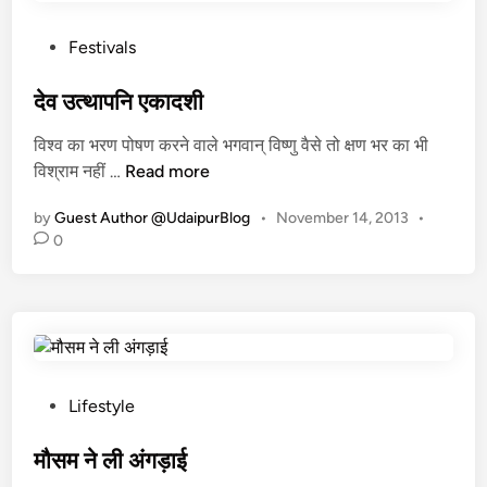
ष
रु
–
आ
P
Festivals
उ
त
o
द
s
देव उत्थापनि एकादशी
य
t
विश्व का भरण पोषण करने वाले भगवान् विष्णु वैसे तो क्षण भर का भी
पु
e
दे
विश्राम नहीं …
Read more
र
d
व
के
i
by
Guest Author @UdaipurBlog
•
November 14, 2013
•
उ
क
n
0
त्था
वि
प
औ
नि
र
ए
हिं
का
दी
द
भा
P
शी
Lifestyle
षा
o
से
s
मौसम ने ली अंगड़ाई
जु
t
ड़े