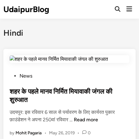
Skip
UdaipurBlog
Mai
to
Open
Men
Search
content
Hindi
P
News
o
s
शहर के पहले मानव निर्मित मियावाकी जंगल की
t
शुरुआत
e
उदयपुर: इस रविवार 6 साल से पर्यावरण के लिए कार्यरत पुकार
d
श
फ़ाउंडेशन ने अपना 250वां रविवार …
Read more
i
ह
n
by
Mohit Pagaria
•
May 26, 2019
•
0
र