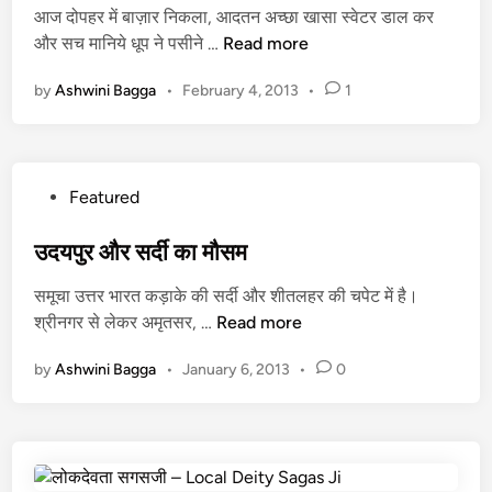
आज दोपहर में बाज़ार निकला, आदतन अच्छा खासा स्वेटर डाल कर
e
कु
मौ
और सच मानिये धूप ने पसीने …
Read more
d
छ
स
i
त
by
Ashwini Bagga
•
February 4, 2013
•
1
म
n
थ्य
ने
ली
अं
P
Featured
ग
o
ड़ा
s
उदयपुर और सर्दी का मौसम
ई
t
समूचा उत्तर भारत कड़ाके की सर्दी और शीतलहर की चपेट में है।
e
उ
श्रीनगर से लेकर अमृतसर, …
Read more
d
द
i
by
Ashwini Bagga
•
January 6, 2013
•
0
य
n
पु
र
औ
र