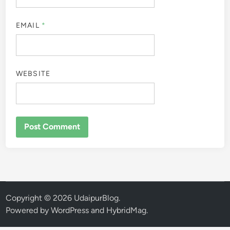
EMAIL
*
WEBSITE
Copyright © 2026
UdaipurBlog
.
Powered by
WordPress
and
HybridMag
.