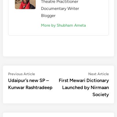
Theatre Practitioner
Documentary Writer
Blogger
More by Shubham Ameta
Post
Previous
Nex
Previous Article
Next Article
article:
artic
Udaipur’s new SP –
First Mewari Dictionary
navigation
Kunwar Rashtradeep
Launched by Nirmaan
Society