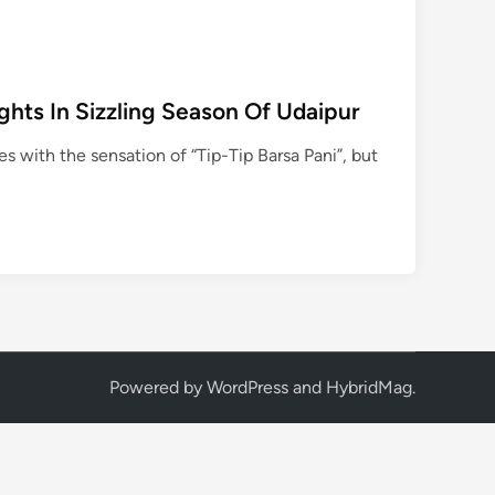
पाँ
च
म
श
hts In Sizzling Season Of Udaipur
हू
र
s with the sensation of “Tip-Tip Barsa Pani”, but
चा
य
वा
ले
,
जि
न
के
य
Powered by
WordPress
and
HybridMag
.
हाँ
की
चा
य