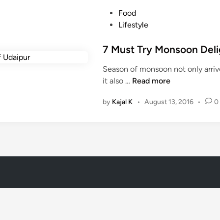
P
Food
o
Lifestyle
s
t
7 Must Try Monsoon Delig
e
Season of monsoon not only arrive
d
7
it also …
Read more
i
M
n
by
Kajal K
•
August 13, 2016
•
0
u
s
t
T
r
y
M
o
n
s