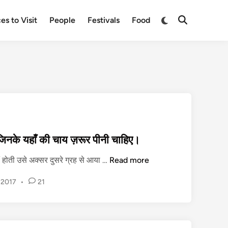
Switch
es to Visit
People
Festivals
Food
Open
to
Search
dark
mode
 जिनके यहाँ की चाय ज़रूर पीनी चाहिए।
उ
ं होती उसे अक्सर दुसरे ग्रह से आया …
Read more
द
 2017
•
21
य
पु
र
के