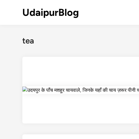
Skip
UdaipurBlog
to
content
tea