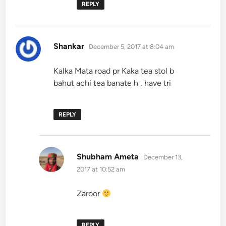
REPLY
says:
Shankar
December 5, 2017 at 8:04 am
Kalka Mata road pr Kaka tea stol b
bahut achi tea banate h , have tri
REPLY
says:
Shubham Ameta
December 13,
2017 at 10:52 am
Zaroor
REPLY