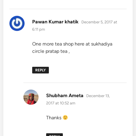
says:
Pawan Kumar khatik
December 5, 2017 at
6:11 pm
One more tea shop here at sukhadiya
circle pratap tea ,
REPLY
says:
Shubham Ameta
December 13,
2017 at 10:52 am
Thanks