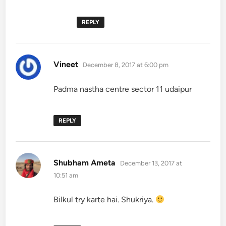
REPLY
says:
Vineet
December 8, 2017 at 6:00 pm
Padma nastha centre sector 11 udaipur
REPLY
says:
Shubham Ameta
December 13, 2017 at
10:51 am
Bilkul try karte hai. Shukriya.