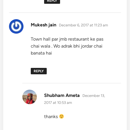
REPLY
says:
Mukesh jain
December 6, 2017 at 11:23 am
Town hall par jmb restaurant ke pas
chai wala . Wo adrak bhi jordar chai
banata hai
REPLY
says:
Shubham Ameta
December 13,
2017 at 10:53 am
thanks