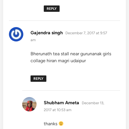
REPLY
says:
Gajendra singh
December 7, 2017 at 9:57
am
Bherunath tea stall near gurunanak girls
collage hiran magri udaipur
REPLY
says:
Shubham Ameta
December 13,
2017 at 10:53 am
thanks