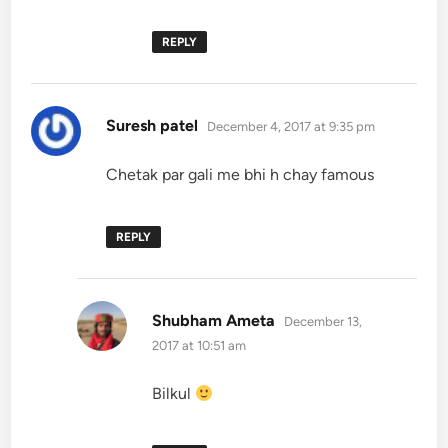
REPLY
says:
Suresh patel
December 4, 2017 at 9:35 pm
Chetak par gali me bhi h chay famous
REPLY
says:
Shubham Ameta
December 13,
2017 at 10:51 am
Bilkul