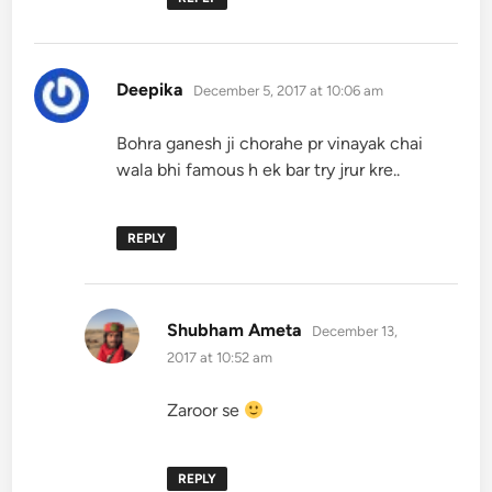
says:
Deepika
December 5, 2017 at 10:06 am
Bohra ganesh ji chorahe pr vinayak chai
wala bhi famous h ek bar try jrur kre..
REPLY
says:
Shubham Ameta
December 13,
2017 at 10:52 am
Zaroor se
REPLY