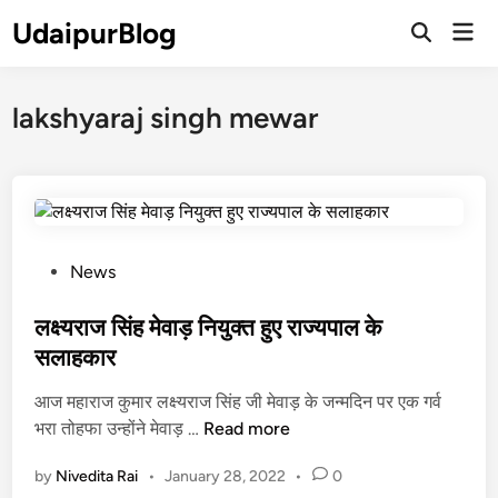
Skip
UdaipurBlog
Mai
to
Open
Men
Search
content
lakshyaraj singh mewar
P
News
o
s
लक्ष्यराज सिंह मेवाड़ नियुक्त हुए राज्यपाल के
t
सलाहकार
e
आज महाराज कुमार लक्ष्यराज सिंह जी मेवाड़ के जन्मदिन पर एक गर्व
d
ल
भरा तोहफा उन्होंने मेवाड़ …
Read more
i
क्ष्य
n
by
Nivedita Rai
•
January 28, 2022
•
0
रा