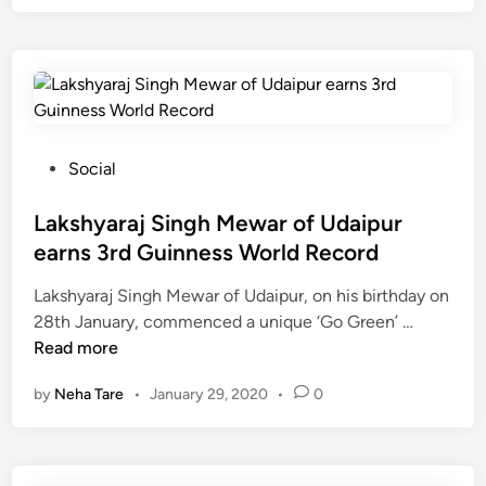
ज
सिं
ह
मे
वा
ड़
नि
P
Social
यु
o
क्त
s
Lakshyaraj Singh Mewar of Udaipur
हु
t
earns 3rd Guinness World Record
ए
e
Lakshyaraj Singh Mewar of Udaipur, on his birthday on
रा
d
L
28th January, commenced a unique ‘Go Green’ …
ज्य
i
a
Read more
पा
n
k
ल
by
Neha Tare
•
January 29, 2020
•
0
s
के
h
स
y
ला
a
ह