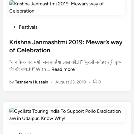
r
का
a
र
j
S
P
Festivals
i
o
n
s
Krishna Janmashtmi 2019: Mewar’s way
g
t
of Celebration
h
e
“नन्द के आनंद भयो, जय कन्हैया लाल की..!!” “मुरली मनोहर श्री कृष्ण
M
d
K
जी की जय..!!!” With …
Read more
e
i
r
w
n
by
Tasneem Hussain
•
August 23, 2019
•
0
i
a
s
r
h
o
n
f
a
U
J
d
a
a
n
i