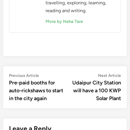
travelling, exploring, learning,
reading and writing.
More by Neha Tare
Post
Previous
Nex
Previous Article
Next Article
article:
artic
Pre-paid booths for
Udaipur City Station
navigation
auto-rickshaws to start
will have a 100 KWP
in the city again
Solar Plant
Leave a Reply