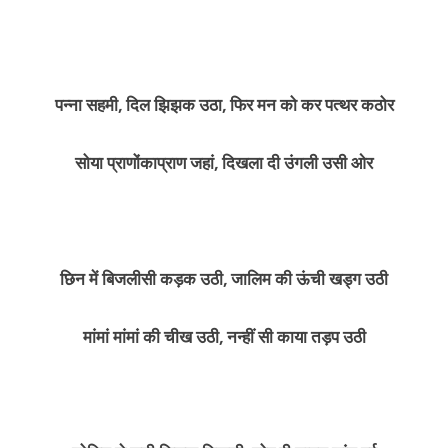
पन्ना सहमी, दिल झिझक उठा, फिर मन को कर पत्थर कठोर
सोया प्राणों­का­प्राण जहां, दिखला दी उंगली उसी ओर
छिन में बिजली­सी कड़क उठी, जालिम की ऊंची खड्ग उठी
मां­मां मां­मां की चीख उठी, नन्हीं सी काया तड़प उठी