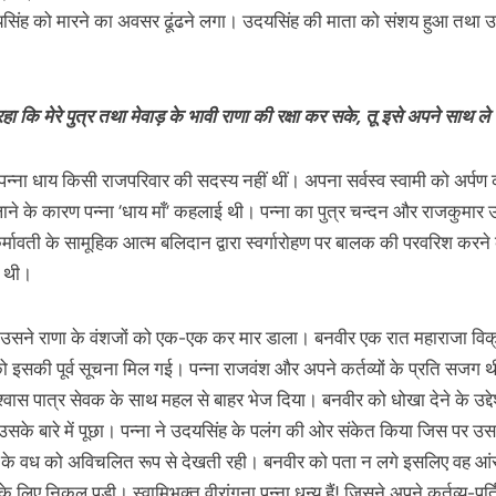
यसिंह को मारने का अवसर ढूंढने लगा। उदयसिंह की माता को संशय हुआ तथा उ
 कि मेरे पुत्र तथा मेवाड़ के भावी राणा की रक्षा कर सके‚ तू इसे अपने साथ
। पन्ना धाय किसी राजपरिवार की सदस्य नहीं थीं। अपना सर्वस्व स्वामी को अर्पण क
िलाने के कारण पन्ना ‘धाय माँ’ कहलाई थी। पन्ना का पुत्र चन्दन और राजकुमार
कर्मावती के सामूहिक आत्म बलिदान द्वारा स्वर्गारोहण पर बालक की परवरिश करने
ी थी।
 उसने राणा के वंशजों को एक-एक कर मार डाला। बनवीर एक रात महाराजा विक्
को इसकी पूर्व सूचना मिल गई। पन्ना राजवंश और अपने कर्तव्यों के प्रति स
श्वास पात्र सेवक के साथ महल से बाहर भेज दिया। बनवीर को धोखा देने के उद्दे
सके बारे में पूछा। पन्ना ने उदयसिंह के पलंग की ओर संकेत किया जिस पर उसक
के वध को अविचलित रूप से देखती रही। बनवीर को पता न लगे इसलिए वह आंसू भ
लिए निकल पड़ी। स्वामिभक्त वीरांगना पन्ना धन्य हैं! जिसने अपने कर्तव्य-पूर्ति