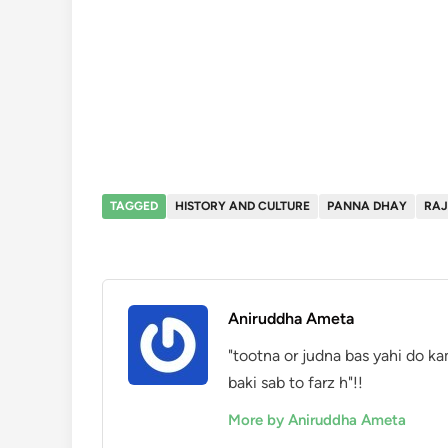
TAGGED
HISTORY AND CULTURE
PANNA DHAY
RA
Aniruddha Ameta
"tootna or judna bas yahi do ka
baki sab to farz h"!!
More by Aniruddha Ameta