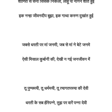
शोणित से सनी सिसक निकली, लोहू पी नागन शांत हुई
इक नन्हा जीवन­दीप बुझा, इक गाथा करुण दुखांत हुई
जबसे धरती पर मां जनमी, जब से मां ने बेटे जनमे
ऐसी मिसाल कुर्बानी की, देखी न गई जन­जीवन में
तू पुण्यमयी, तू धर्ममयी, तू त्याग­तपस्या की देवी
धरती के सब हीरे­पन्ने, तुझ पर वारें पन्ना देवी