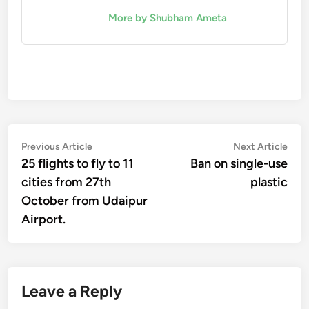
More by Shubham Ameta
Post
Previous
Nex
Previous Article
Next Article
article:
artic
25 flights to fly to 11
Ban on single-use
navigation
cities from 27th
plastic
October from Udaipur
Airport.
Leave a Reply