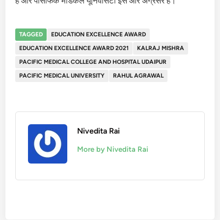
है और पेसिफिक मेडिकल यूनिवर्सिटी इस ओर अग्रसर है।
TAGGED
EDUCATION EXCELLENCE AWARD
EDUCATION EXCELLENCE AWARD 2021
KALRAJ MISHRA
PACIFIC MEDICAL COLLEGE AND HOSPITAL UDAIPUR
PACIFIC MEDICAL UNIVERSITY
RAHUL AGRAWAL
Nivedita Rai
More by Nivedita Rai