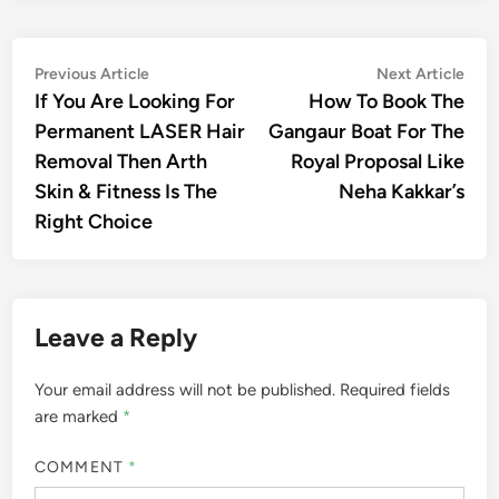
Post
Previous
Nex
Previous Article
Next Article
article:
artic
If You Are Looking For
How To Book The
navigation
Permanent LASER Hair
Gangaur Boat For The
Removal Then Arth
Royal Proposal Like
Skin & Fitness Is The
Neha Kakkar’s
Right Choice
Leave a Reply
Your email address will not be published.
Required fields
are marked
*
COMMENT
*