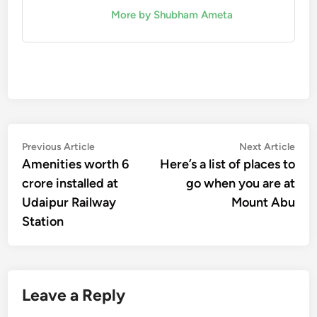
More by Shubham Ameta
Post
Previous
Nex
Previous Article
Next Article
article:
artic
Amenities worth 6
Here’s a list of places to
navigation
crore installed at
go when you are at
Udaipur Railway
Mount Abu
Station
Leave a Reply