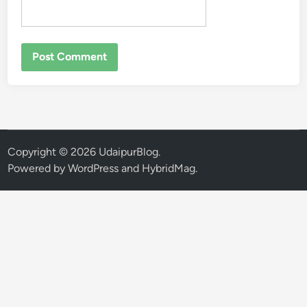
Copyright © 2026
UdaipurBlog
.
Powered by
WordPress
and
HybridMag
.