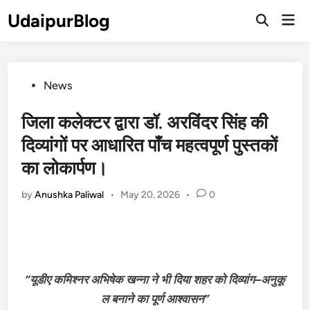
Skip
UdaipurBlog
Mai
to
Open
Men
Search
content
Posted
News
in
जिला कलेक्टर द्वारा डॉ. अरविंदर सिंह की
दिव्यांगों पर आधारित पाँच महत्वपूर्ण पुस्तकों
का लोकार्पण।
by
Anushka Paliwal
•
May 20, 2026
•
0
“यूडीए
कमिश्नर
अभिषेक
खन्ना
ने
भी
दिया
शहर
को
दिव्यांग
–
अनुकू
ल
बनाने
का
पूर्ण
आश्वासन
”