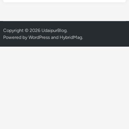
शं
क
र
के
आ
Copyright © 2026
UdaipurBlog
.
ग
Powered by
WordPress
and
HybridMag
.
म
न
पू
र्व
श
ह
र
में
स
त्सं
ग