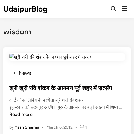
Skip
UdaipurBlog
Mai
to
Open
Men
Search
content
wisdom
P
News
o
s
श्री श्री रवि शंकर के आगमन पूर्व शहर में सत्संग
t
आर्ट ऑफ लिविंग के प्रणेता श्रीश्री रविशंकर
e
श्री
शुक्रवार को उदयपुर आएंगे। गुरु के आगमन पर बड़ी संख्या में शिष्य …
d
श्री
Read more
i
र
n
by
Yash Sharma
•
March 6, 2012
•
1
वि