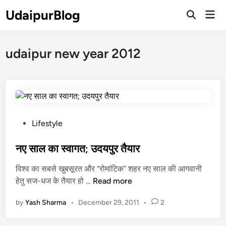
Skip
UdaipurBlog
Mai
to
Open
Men
Search
content
udaipur new year 2012
P
Lifestyle
o
s
नए साल का स्वागत; उदयपुर तैयार
t
विश्व का सबसे खुबसूरत और “रोमांटिक” शहर नए साल की आगवानी
e
न
हेतु सज-धज के तैयार हो …
Read more
d
ए
i
by
Yash Sharma
•
December 29, 2011
•
2
सा
n
ल