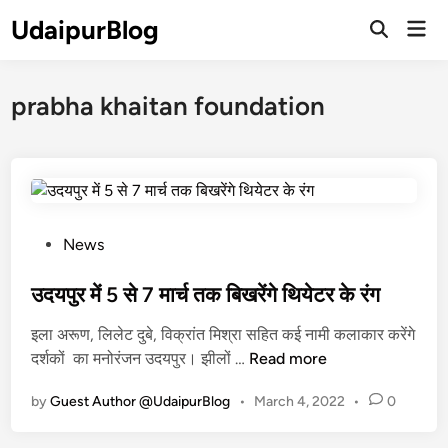
Skip
UdaipurBlog
Mai
to
Open
Men
Search
content
prabha khaitan foundation
P
News
o
s
उदयपुर में 5 से 7 मार्च तक बिखरेंगे थियेटर के रंग
t
इला अरूण, लिलेट दुबे, विक्रांत मिश्रा सहित कई नामी कलाकार करेंगे
e
उ
दर्शकों का मनोरंजन उदयपुर। झीलों …
Read more
d
द
i
by
Guest Author @UdaipurBlog
•
March 4, 2022
•
0
य
n
पु