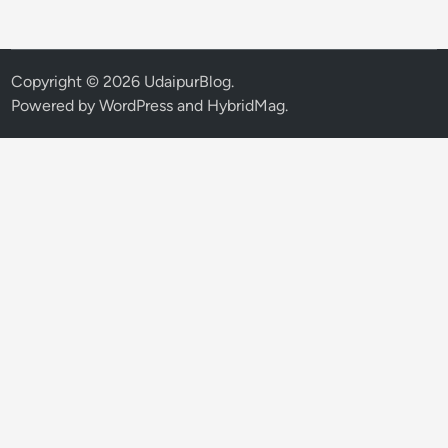
र
में
5
से
Copyright © 2026
UdaipurBlog
.
7
Powered by
WordPress
and
HybridMag
.
मा
र्च
त
क
बि
ख
रें
गे
थि
ये
ट
र
के
रं