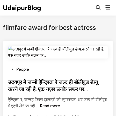
Skip
UdaipurBlog
Mai
to
Open
Men
Search
content
filmfare award for best actress
P
People
o
s
उदयपुर में जन्मी ऐन्द्रिता रे जल्द ही बॉलीवुड डेब्यू
t
करने जा रही है, एक नज़र उनके सफ़र पर…
e
ऐन्द्रिता रे, कन्नड़ फिल्म इंडस्ट्री की सुपरस्टार, अब जल्द ही बॉलीवुड
d
उ
में एंट्री लेने जा रही …
Read more
i
द
n