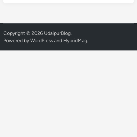
जी
के
दा
ढ़ी
में
Copyright © 2026
UdaipurBlog
.
ल
Powered by
WordPress
and
HybridMag
.
गे
ही
रे
के
पी
छे
की
दि
ल
च
स्प
क
हा