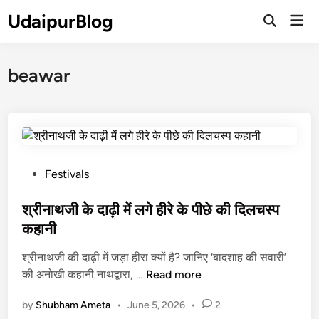
Skip
UdaipurBlog
Mai
to
Open
Men
Search
content
beawar
P
Festivals
o
s
श्रीनाथजी के दाढ़ी में लगे हीरे के पीछे की दिलचस्प
t
कहानी
e
श्रीनाथजी की दाढ़ी में जड़ा हीरा क्यों है? जानिए ‘बादशाह की सवारी’
d
श्री
की अनोखी कहानी नाथद्वारा, …
Read more
i
ना
n
by
Shubham Ameta
•
June 5, 2026
•
2
थ