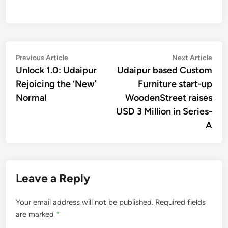
Post
Previous
Nex
Previous Article
Next Article
article:
artic
Unlock 1.0: Udaipur
Udaipur based Custom
navigation
Rejoicing the ‘New’
Furniture start-up
Normal
WoodenStreet raises
USD 3 Million in Series-
A
Leave a Reply
Your email address will not be published.
Required fields
are marked
*