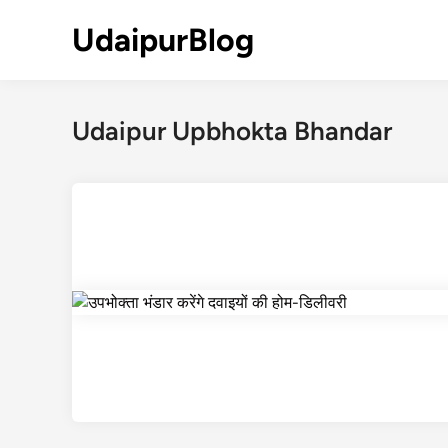
Skip
UdaipurBlog
to
content
Udaipur Upbhokta Bhandar