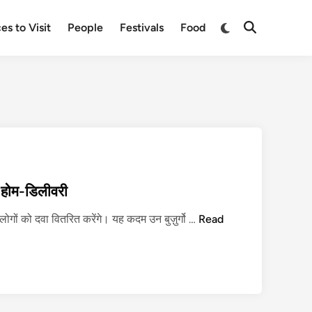
Switch
es to Visit
People
Festivals
Food
Open
to
Search
dark
mode
ी होम-डिलीवरी
उ
लोगों को दवा वितरित करेंगे। यह कदम उन बुज़ुर्गो …
Read
प
भो
क्ता
भं
डा