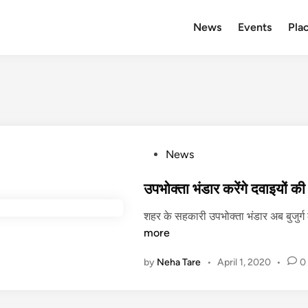
News
Events
Plac
P
News
o
s
उपभोक्ता भंडार करेंगे दवाइयों क
t
शहर के सहकारी उपभोक्ता भंडार अब बुजुर्ग 
e
more
d
i
by
Neha Tare
•
April 1, 2020
•
0
n