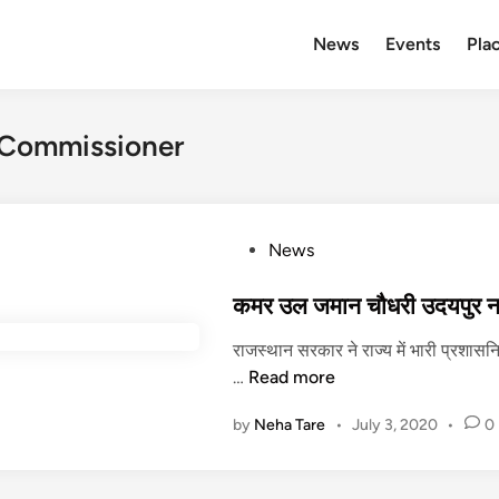
News
Events
Plac
 Commissioner
P
News
o
s
कमर उल जमान चौधरी उदयपुर न
t
राजस्थान सरकार ने राज्य में भारी प्रश
e
क
…
Read more
d
म
i
by
Neha Tare
•
July 3, 2020
•
0
र
n
उ
ल