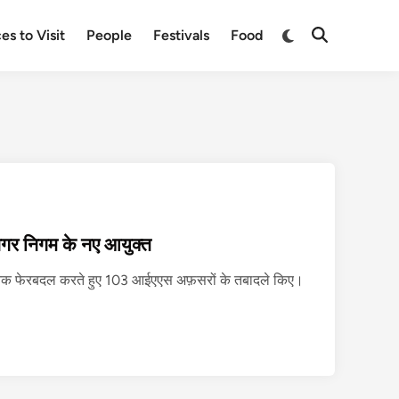
Switch
es to Visit
People
Festivals
Food
Open
to
Search
dark
mode
गर निगम के नए आयुक्त
ासनिक फेरबदल करते हुए 103 आईएएस अफ़सरों के तबादले किए।