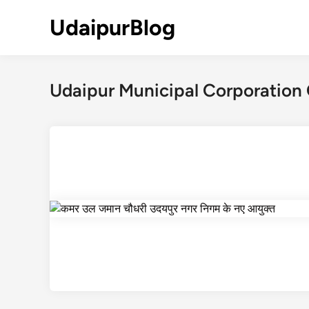
Skip
UdaipurBlog
to
content
Udaipur Municipal Corporation