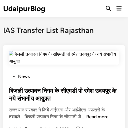
Skip
UdaipurBlog
Mai
to
Open
Men
Search
content
IAS Transfer List Rajasthan
P
News
o
s
बिजली उत्पादन निगम के सीएमडी पी रमेश उदयपुर के
t
नये संभागीय आयुक्त
e
राजस्थान सरकार ने किये आईएएस और आईपीएस अफसरों के
d
बि
तबादले। बिजली उत्पादन निगम के सीएमडी पी …
Read more
i
ज
n