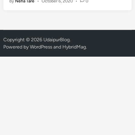
by
Neha Tare
•
October 6, 2020
•
0
ली
उ
त्पा
द
न
नि
Copyright © 2026
UdaipurBlog
.
ग
Powered by
WordPress
and
HybridMag
.
म
के
सी
ए
म
डी
पी
र
मे
श
उ
द