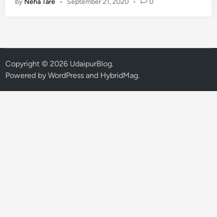
by
Neha Tare
•
September 21, 2020
•
0
ण
म
ग
री
स्थि
त
Copyright © 2026
UdaipurBlog
.
से
Powered by
WordPress
and
HybridMag
.
टे
ला
इ
ट
हॉ
स्पि
ट
ल
में
को
रो
ना